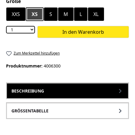
auswählen
Größe
XXS
XS
S
M
L
XL
In den Warenkorb
Zum Merkzettel hinzufügen
Produktnummer:
4006300
BESCHREIBUNG
GRÖSSENTABELLE