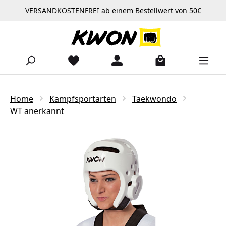
VERSANDKOSTENFREI ab einem Bestellwert von 50€
Zum Hauptinhalt springen
Home
Kampfsportarten
Taekwondo
WT anerkannt
Bildergalerie überspringen