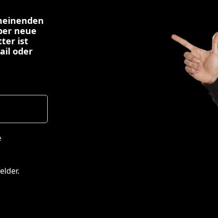
cheinenden
über neue
ter ist
ail oder
e
elder.