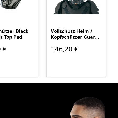
hützer Black
Vollschutz Helm /
it Top Pad
Kopfschützer Guard
Plus
 €
146,20 €