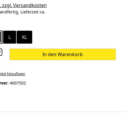
. zzgl. Versandkosten
andfertig, Lieferzeit ca.
ählen
L
XL
In den Warenkorb
ttel hinzufügen
mer:
4007502