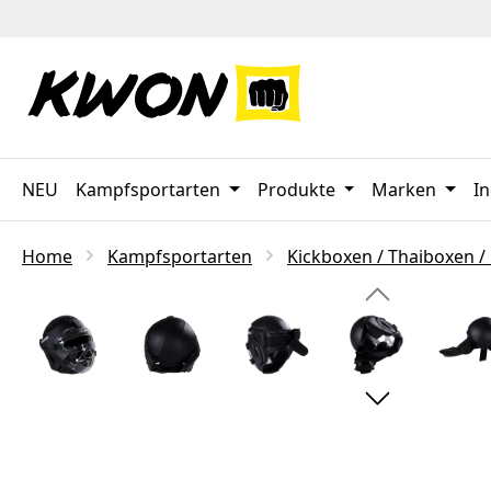
 Hauptinhalt springen
Zur Suche springen
Zur Hauptnavigation springen
NEU
Kampfsportarten
Produkte
Marken
In
Home
Kampfsportarten
Kickboxen / Thaiboxen /
Bildergalerie überspringen