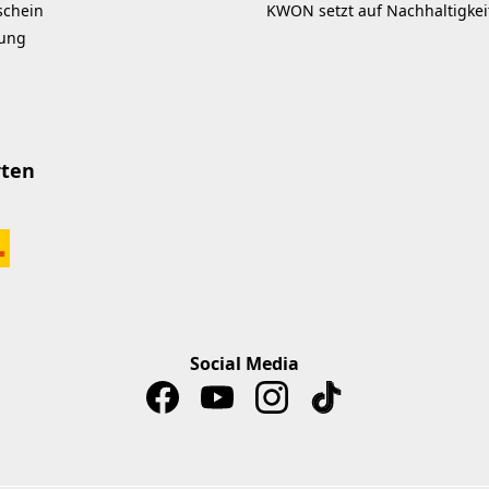
schein
KWON setzt auf Nachhaltigkei
kung
rten
Social Media