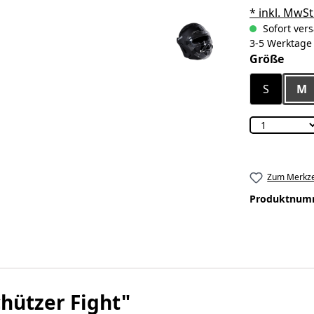
* inkl. MwSt
Sofort vers
3-5 Werktage
ausw
Größe
S
M
Zum Merkze
Produktnum
hützer Fight"