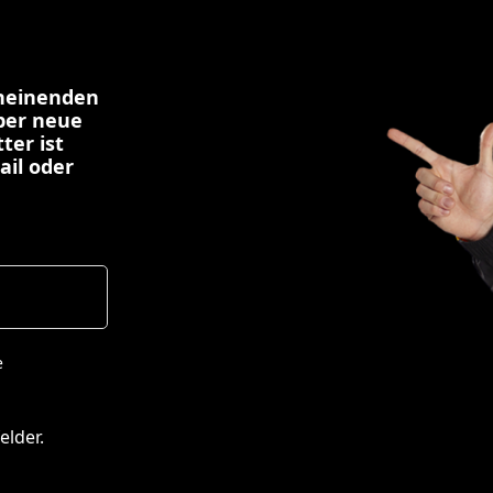
cheinenden
über neue
ter ist
ail oder
e
elder.