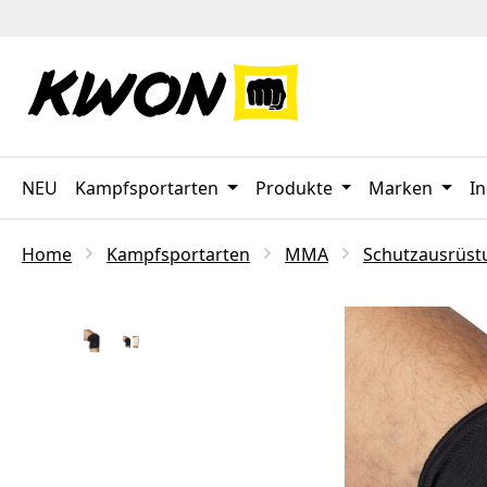
 Hauptinhalt springen
Zur Suche springen
Zur Hauptnavigation springen
NEU
Kampfsportarten
Produkte
Marken
In
Home
Kampfsportarten
MMA
Schutzausrüst
Bildergalerie überspringen