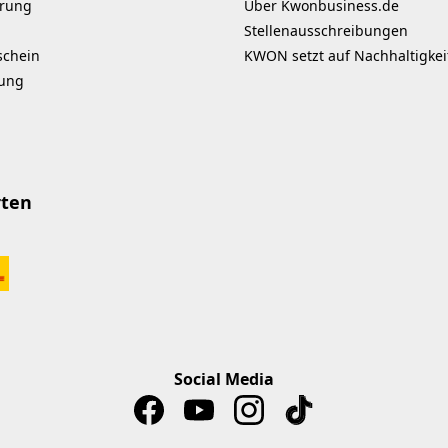
erung
Über Kwonbusiness.de
Stellenausschreibungen
schein
KWON setzt auf Nachhaltigkei
kung
rten
Social Media