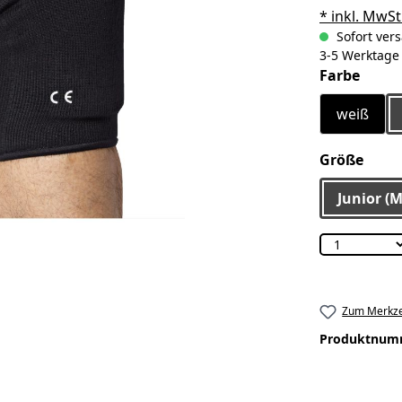
* inkl. MwSt
Sofort vers
3-5 Werktage
ausw
Farbe
weiß
ausw
Größe
Junior (M
Zum Merkze
Produktnum