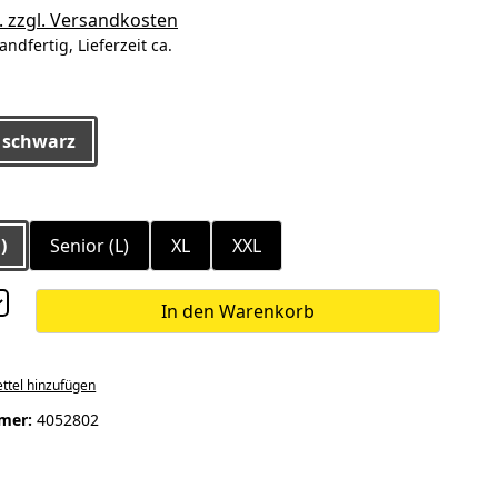
. zzgl. Versandkosten
andfertig, Lieferzeit ca.
ählen
schwarz
ählen
)
Senior (L)
XL
XXL
In den Warenkorb
ttel hinzufügen
mer:
4052802