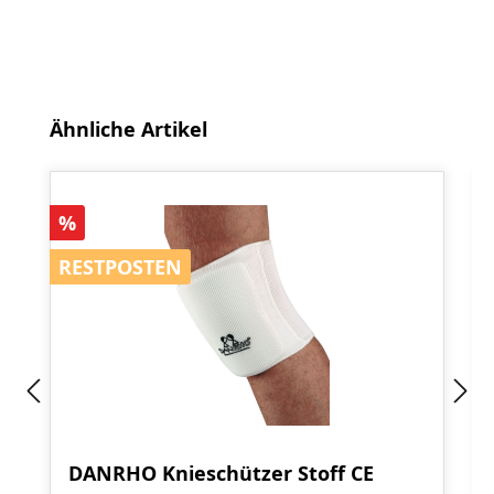
Produktgalerie überspringen
Ähnliche Artikel
Rabatt
%
RESTPOSTEN
RESTPOSTEN
DANRHO Knieschützer Stoff CE