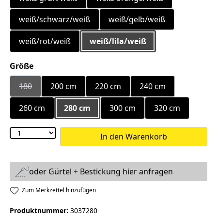
weiß/schwarz/weiß
weiß/gelb/weiß
weiß/rot/weiß
weiß/lila/weiß
auswählen
Größe
180
200 cm
220 cm
240 cm
(Diese Option ist zurzeit nicht verfügbar.)
260 cm
280 cm
300 cm
320 cm
In den Warenkorb
oder Gürtel + Bestickung hier anfragen
Zum Merkzettel hinzufügen
Produktnummer:
3037280