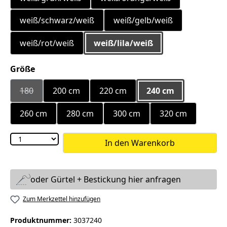
weiß/schwarz/weiß
weiß/gelb/weiß
weiß/rot/weiß
weiß/lila/weiß
auswählen
Größe
180
200 cm
220 cm
240 cm
(Diese Option ist zurzeit nicht verfügbar.)
260 cm
280 cm
300 cm
320 cm
In den Warenkorb
oder Gürtel + Bestickung hier anfragen
Zum Merkzettel hinzufügen
Produktnummer:
3037240