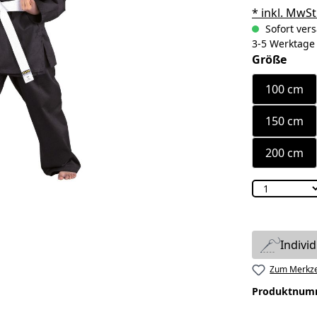
* inkl. MwSt
Sofort vers
3-5 Werktage
ausw
Größe
100 cm
150 cm
200 cm
Indivi
Zum Merkze
Produktnum