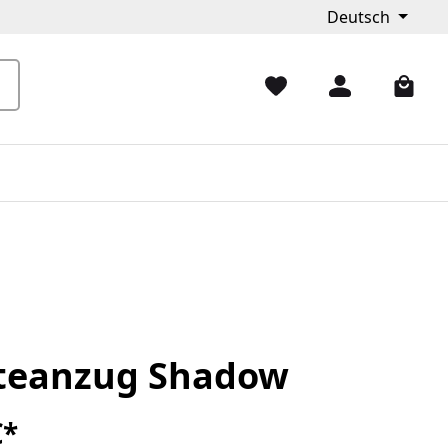
Deutsch
teanzug Shadow
€*