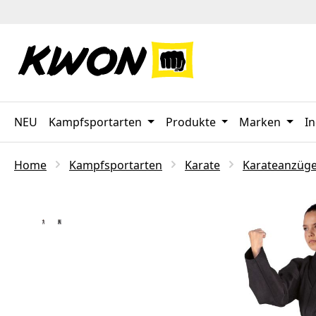
 Hauptinhalt springen
Zur Suche springen
Zur Hauptnavigation springen
NEU
Kampfsportarten
Produkte
Marken
In
Home
Kampfsportarten
Karate
Karateanzüg
Bildergalerie überspringen