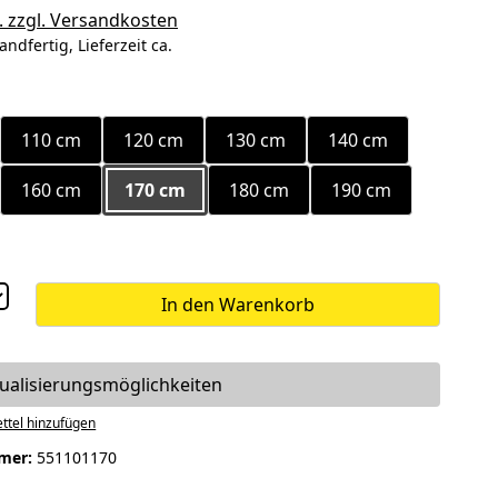
. zzgl. Versandkosten
andfertig, Lieferzeit ca.
ählen
110 cm
120 cm
130 cm
140 cm
160 cm
170 cm
180 cm
190 cm
In den Warenkorb
dualisierungsmöglichkeiten
ttel hinzufügen
mer:
551101170