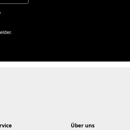
e
elder.
rvice
Über uns