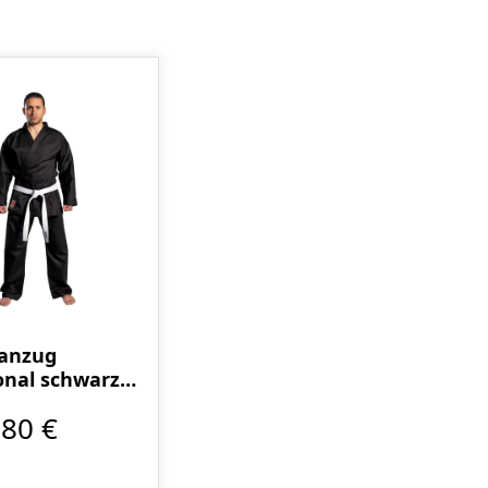
anzug
onal schwarz 8
,80 €