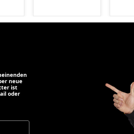
cheinenden
über neue
ter ist
ail oder