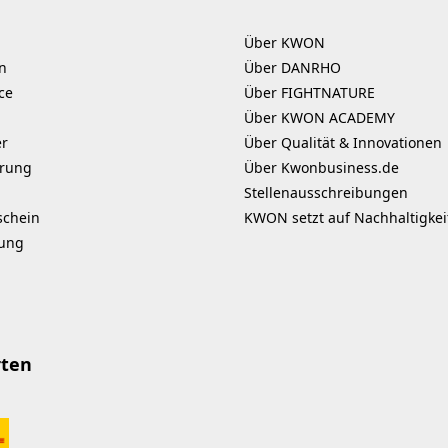
Über KWON
n
Über DANRHO
ce
Über FIGHTNATURE
Über KWON ACADEMY
er
Über Qualität & Innovationen
erung
Über Kwonbusiness.de
Stellenausschreibungen
schein
KWON setzt auf Nachhaltigkei
kung
rten