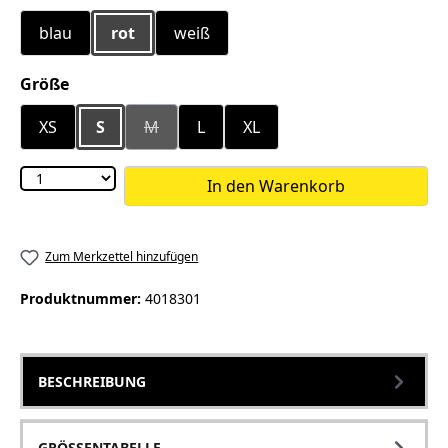
blau
rot
weiß
auswählen
Größe
XS
S
M
L
XL
(Diese Option ist zurzeit nicht verfügbar.)
In den Warenkorb
Zum Merkzettel hinzufügen
Produktnummer:
4018301
BESCHREIBUNG
GRÖSSENTABELLE