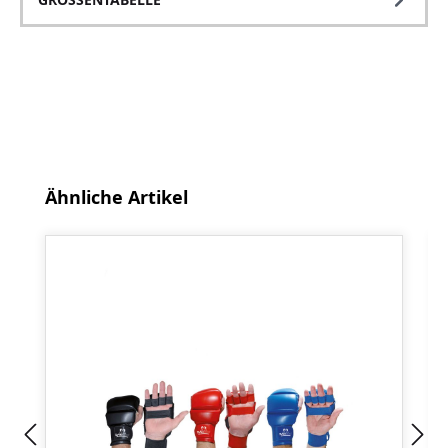
Produktgalerie überspringen
Ähnliche Artikel