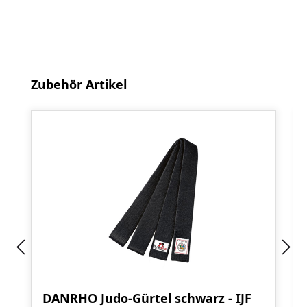
Produktgalerie überspringen
Zubehör Artikel
DANRHO Judo-Gürtel schwarz - IJF