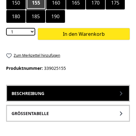
150
155
160
165
170
175
180
185
190
In den Warenkorb
Zum Merkzettel hinzufügen
Produktnummer:
339025155
BESCHREIBUNG
GRÖSSENTABELLE