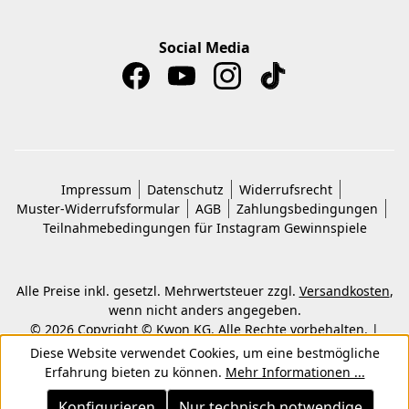
Social Media
Impressum
Datenschutz
Widerrufsrecht
Muster-Widerrufsformular
AGB
Zahlungsbedingungen
Teilnahmebedingungen für Instagram Gewinnspiele
Alle Preise inkl. gesetzl. Mehrwertsteuer zzgl.
Versandkosten
,
wenn nicht anders angegeben.
© 2026 Copyright © Kwon KG. Alle Rechte vorbehalten. |
Umsetzung durch
Shopware-Agentur ECONSOR
Diese Website verwendet Cookies, um eine bestmögliche
Erfahrung bieten zu können.
Mehr Informationen ...
Konfigurieren
Nur technisch notwendige