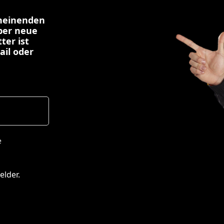
cheinenden
über neue
ter ist
ail oder
e
elder.