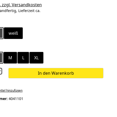
. zzgl. Versandkosten
andfertig, Lieferzeit ca.
ählen
weiß
ählen
M
L
XL
In den Warenkorb
ttel hinzufügen
mer:
4041101