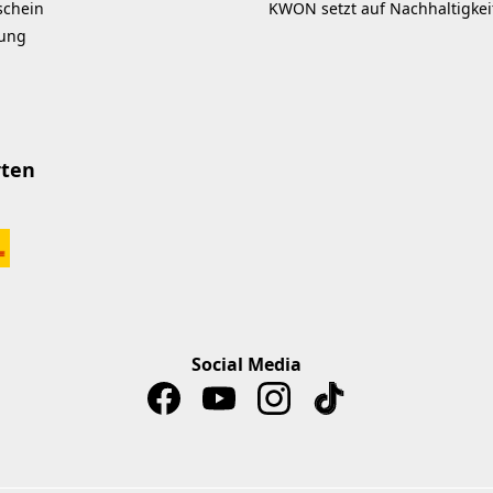
schein
KWON setzt auf Nachhaltigkei
kung
rten
Social Media