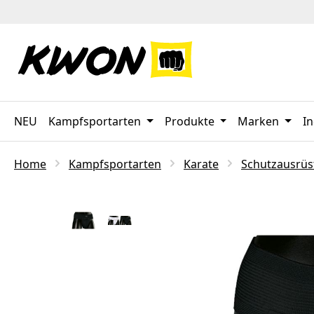
 Hauptinhalt springen
Zur Suche springen
Zur Hauptnavigation springen
NEU
Kampfsportarten
Produkte
Marken
In
Home
Kampfsportarten
Karate
Schutzausrü
Bildergalerie überspringen