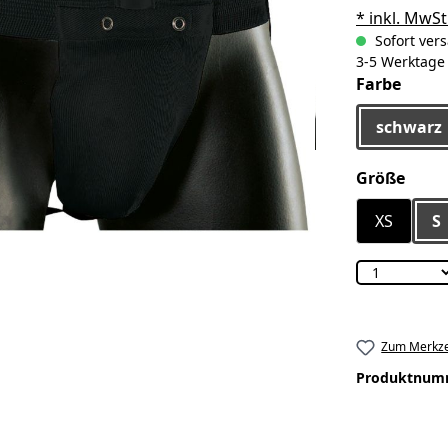
* inkl. MwSt
Sofort vers
3-5 Werktage
ausw
Farbe
schwarz
ausw
Größe
XS
S
Zum Merkze
Produktnum