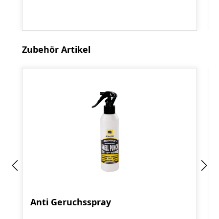
Produktgalerie überspringen
Zubehör Artikel
Anti Geruchsspray