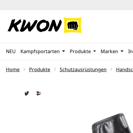
 Hauptinhalt springen
Zur Suche springen
Zur Hauptnavigation springen
NEU
Kampfsportarten
Produkte
Marken
In
Home
Produkte
Schutzausrüstungen
Handsc
Bildergalerie überspringen