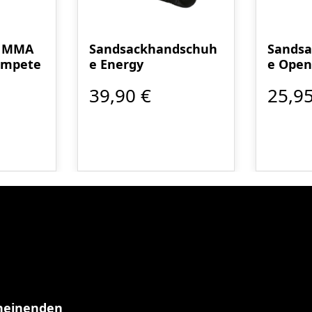
E MMA
Sandsackhandschuh
Sands
ompete
e Energy
e Open
39,90 €
25,95
cheinenden