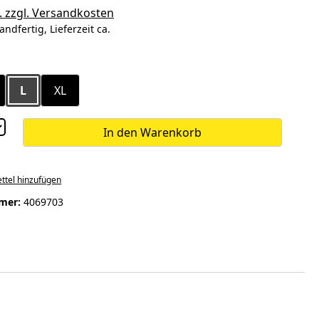
. zzgl. Versandkosten
andfertig, Lieferzeit ca.
ählen
L
XL
In den Warenkorb
ttel hinzufügen
mer:
4069703