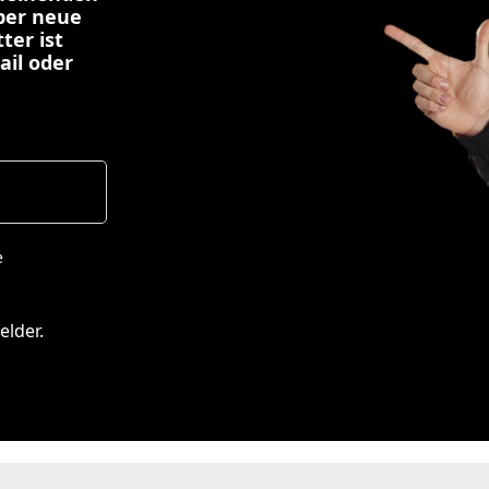
über neue
ter ist
ail oder
e
elder.