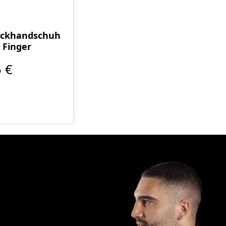
ackhandschuh
 Finger
 €