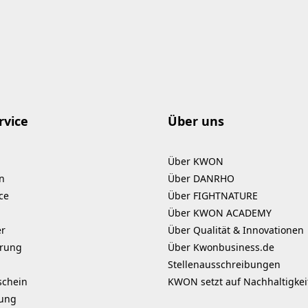
rvice
Über uns
Über KWON
n
Über DANRHO
ce
Über FIGHTNATURE
Über KWON ACADEMY
er
Über Qualität & Innovationen
erung
Über Kwonbusiness.de
Stellenausschreibungen
schein
KWON setzt auf Nachhaltigkei
kung