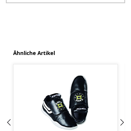
Produktgalerie überspringen
Ähnliche Artikel