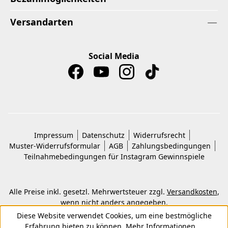
Versandarten
Social Media
Impressum
Datenschutz
Widerrufsrecht
Muster-Widerrufsformular
AGB
Zahlungsbedingungen
Teilnahmebedingungen für Instagram Gewinnspiele
Alle Preise inkl. gesetzl. Mehrwertsteuer zzgl.
Versandkosten
,
wenn nicht anders angegeben.
© 2026 Copyright © Kwon KG. Alle Rechte vorbehalten.
Diese Website verwendet Cookies, um eine bestmögliche
Erfahrung bieten zu können.
Mehr Informationen ...