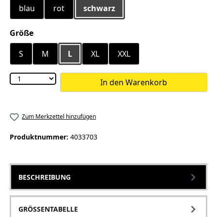
blau
rot
schwarz
auswählen
Größe
S
M
L
XL
XXL
In den Warenkorb
Zum Merkzettel hinzufügen
Produktnummer:
4033703
BESCHREIBUNG
GRÖSSENTABELLE