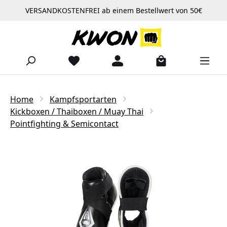
VERSANDKOSTENFREI ab einem Bestellwert von 50€
Zum Hauptinhalt springen
Home
Kampfsportarten
Kickboxen / Thaiboxen / Muay Thai
Pointfighting & Semicontact
Bildergalerie überspringen