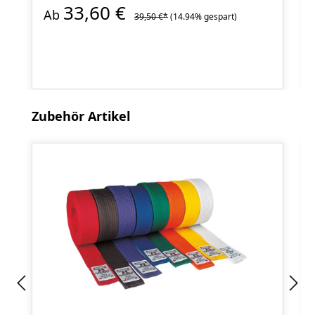
33,60 €
Ab
39,50 €*
(14.94% gespart)
Produktgalerie überspringen
Zubehör Artikel