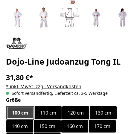
Dojo-Line Judoanzug Tong IL
31,80 €*
* inkl. MwSt. zzgl. Versandkosten
Sofort versandfertig, Lieferzeit ca. 3-5 Werktage
auswählen
Größe
100 cm
110 cm
120 cm
130 cm
140 cm
150 cm
160 cm
170 cm