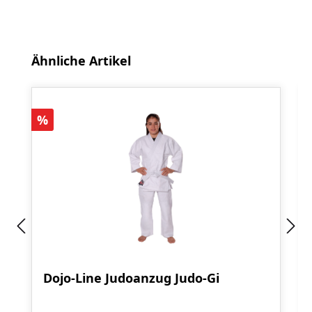
Produktgalerie überspringen
Ähnliche Artikel
Rabatt
%
Dojo-Line Judoanzug Judo-Gi