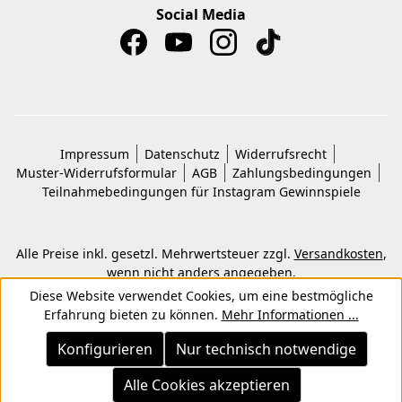
Social Media
Impressum
Datenschutz
Widerrufsrecht
Muster-Widerrufsformular
AGB
Zahlungsbedingungen
Teilnahmebedingungen für Instagram Gewinnspiele
Alle Preise inkl. gesetzl. Mehrwertsteuer zzgl.
Versandkosten
,
wenn nicht anders angegeben.
© 2026 Copyright © Kwon KG. Alle Rechte vorbehalten.
Diese Website verwendet Cookies, um eine bestmögliche
Erfahrung bieten zu können.
Mehr Informationen ...
Konfigurieren
Nur technisch notwendige
Alle Cookies akzeptieren