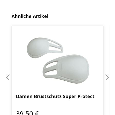
Produktgalerie überspringen
Ähnliche Artikel
Damen Brustschutz Super Protect
39,50 €