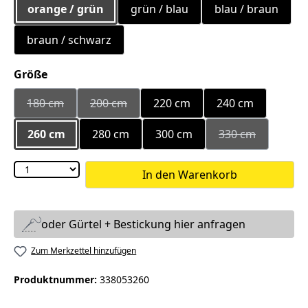
orange / grün
grün / blau
blau / braun
braun / schwarz
auswählen
Größe
180 cm
200 cm
220 cm
240 cm
(Diese Option ist zurzeit nicht verfügbar.)
(Diese Option ist zurzeit nicht verfügbar.)
260 cm
280 cm
300 cm
330 cm
(Diese Option is
In den Warenkorb
oder Gürtel + Bestickung hier anfragen
Zum Merkzettel hinzufügen
Produktnummer:
338053260