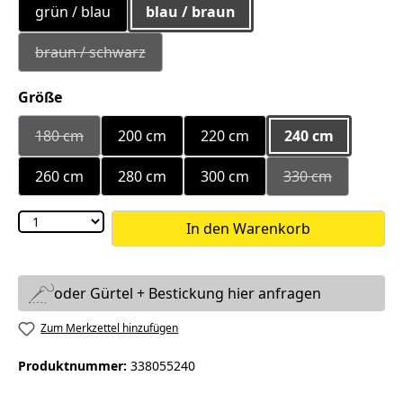
grün / blau
blau / braun
braun / schwarz
(Diese Option ist zurzeit nicht verfügbar.)
auswählen
Größe
180 cm
200 cm
220 cm
240 cm
(Diese Option ist zurzeit nicht verfügbar.)
260 cm
280 cm
300 cm
330 cm
(Diese Option is
In den Warenkorb
oder Gürtel + Bestickung hier anfragen
Zum Merkzettel hinzufügen
Produktnummer:
338055240