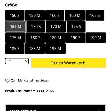
auswählen
Größe
150 S
150 M
160 S
160 M
165 S
165 M
170 S
170 M
175 S
175 M
180 S
180 M
190 S
190 M
185 S
185 M
195 M
In den Warenkorb
Zum Merkzettel hinzufügen
Produktnummer:
339012166