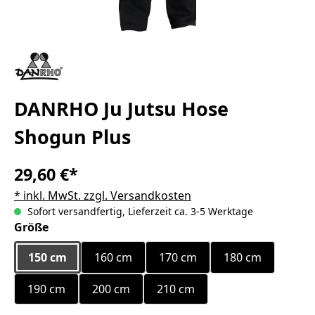
DANRHO Ju Jutsu Hose
Shogun Plus
29,60 €*
* inkl. MwSt. zzgl. Versandkosten
Sofort versandfertig, Lieferzeit ca. 3-5 Werktage
auswählen
Größe
150 cm
160 cm
170 cm
180 cm
190 cm
200 cm
210 cm