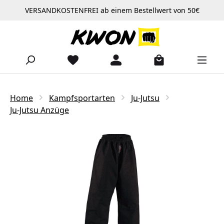
VERSANDKOSTENFREI ab einem Bestellwert von 50€
Zum Hauptinhalt springen
Home
Kampfsportarten
Ju-Jutsu
Ju-Jutsu Anzüge
Bildergalerie überspringen