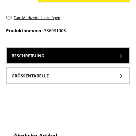
Zum Merkzettel hinzufügen
Produktnummer:
336031003
BESCHREIBUNG
GRÖSSENTABELLE
Produktgalerie überspringen
Ähnliche Artikel