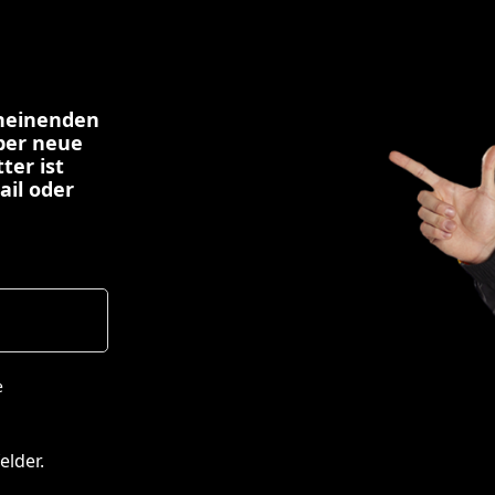
cheinenden
über neue
ter ist
ail oder
e
elder.