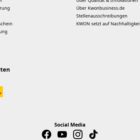
er
Über Qualität & Innovationen
erung
Über Kwonbusiness.de
Stellenausschreibungen
schein
KWON setzt auf Nachhaltigkei
kung
rten
Social Media