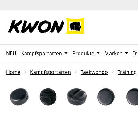
 Hauptinhalt springen
Zur Suche springen
Zur Hauptnavigation springen
NEU
Kampfsportarten
Produkte
Marken
In
Home
Kampfsportarten
Taekwondo
Training
Bildergalerie überspringen