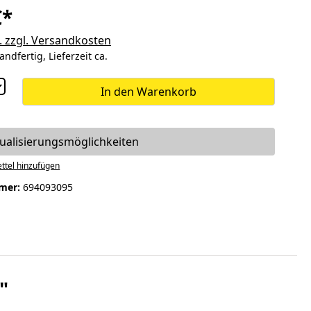
€*
. zzgl. Versandkosten
andfertig, Lieferzeit ca.
In den Warenkorb
dualisierungsmöglichkeiten
ttel hinzufügen
mer:
694093095
"