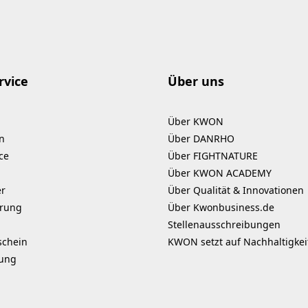
rvice
Über uns
Über KWON
n
Über DANRHO
ce
Über FIGHTNATURE
Über KWON ACADEMY
er
Über Qualität & Innovationen
erung
Über Kwonbusiness.de
Stellenausschreibungen
schein
KWON setzt auf Nachhaltigkei
kung