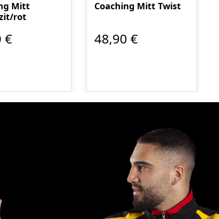
ng Mitt
Coaching Mitt Twist
it/rot
 €
48,90 €