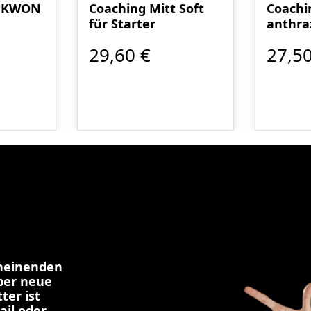
t KWON
Coaching Mitt Soft
Coachi
für Starter
anthraz
29,60 €
27,50
cheinenden
über neue
ter ist
ail oder