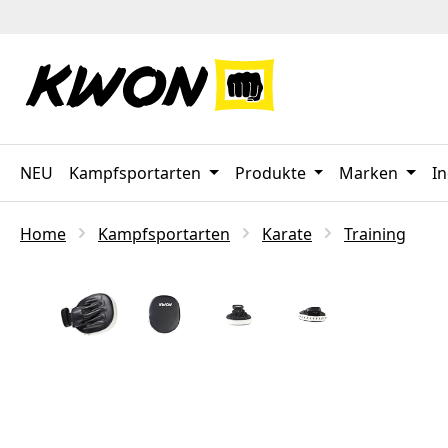
 Hauptinhalt springen
Zur Suche springen
Zur Hauptnavigation springen
NEU
Kampfsportarten
Produkte
Marken
In
Home
Kampfsportarten
Karate
Training
Bildergalerie überspringen