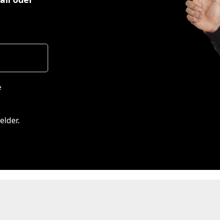
e
elder.