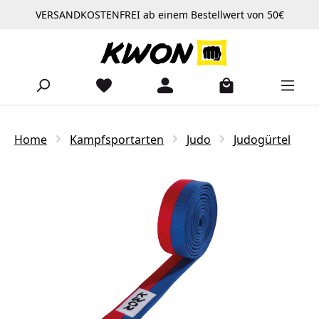
VERSANDKOSTENFREI ab einem Bestellwert von 50€
Zum Hauptinhalt springen
Home
Kampfsportarten
Judo
Judogürtel
Bildergalerie überspringen