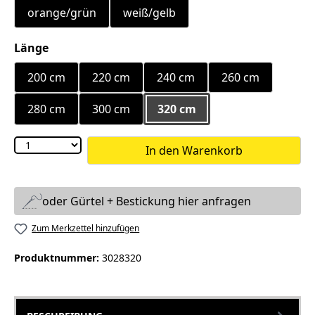
orange/grün
weiß/gelb
auswählen
Länge
200 cm
220 cm
240 cm
260 cm
280 cm
300 cm
320 cm
In den Warenkorb
oder Gürtel + Bestickung hier anfragen
Zum Merkzettel hinzufügen
Produktnummer:
3028320