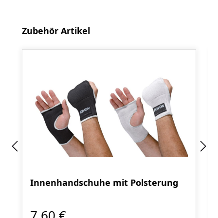
Produktgalerie überspringen
Zubehör Artikel
Innenhandschuhe mit Polsterung
7,60 €