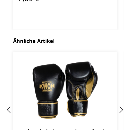
Produktgalerie überspringen
Ähnliche Artikel