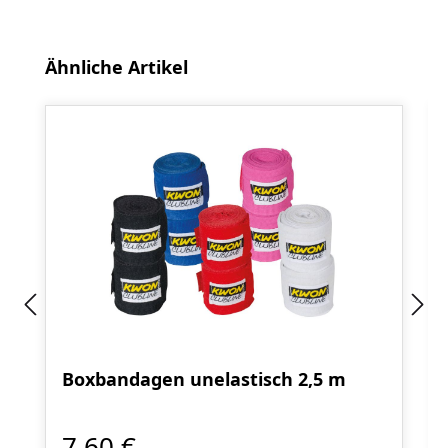
Produktgalerie überspringen
Ähnliche Artikel
Boxbandagen unelastisch 2,5 m
7,60 €