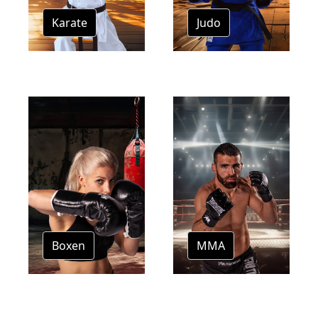
Karate
Judo
Boxen
MMA