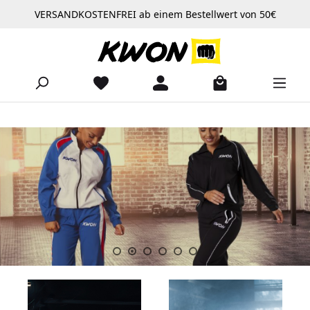
VERSANDKOSTENFREI ab einem Bestellwert von 50€
Zum Hauptinhalt springen
Slider überspringen
https://www.kwon.com/Produkte/Bekleidung/Trainingsanzuege/