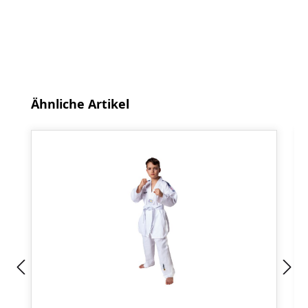
Produktgalerie überspringen
Ähnliche Artikel