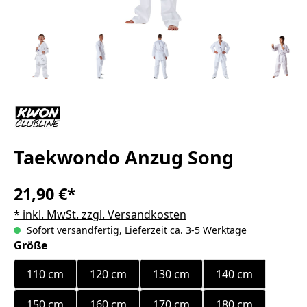
Taekwondo Anzug Song
21,90 €*
* inkl. MwSt. zzgl. Versandkosten
Sofort versandfertig, Lieferzeit ca. 3-5 Werktage
auswählen
Größe
110 cm
120 cm
130 cm
140 cm
150 cm
160 cm
170 cm
180 cm