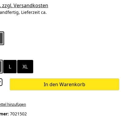
. zzgl. Versandkosten
andfertig, Lieferzeit ca.
ählen
ählen
L
XL
In den Warenkorb
ttel hinzufügen
mer:
7021502