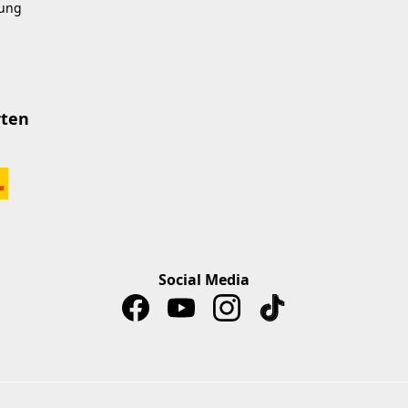
kung
rten
Social Media