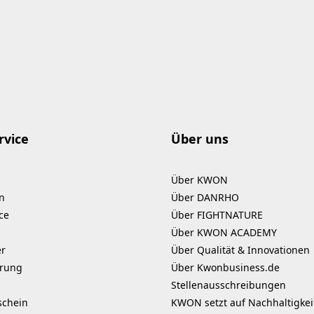
rvice
Über uns
Über KWON
n
Über DANRHO
ce
Über FIGHTNATURE
Über KWON ACADEMY
er
Über Qualität & Innovationen
erung
Über Kwonbusiness.de
Stellenausschreibungen
schein
KWON setzt auf Nachhaltigkei