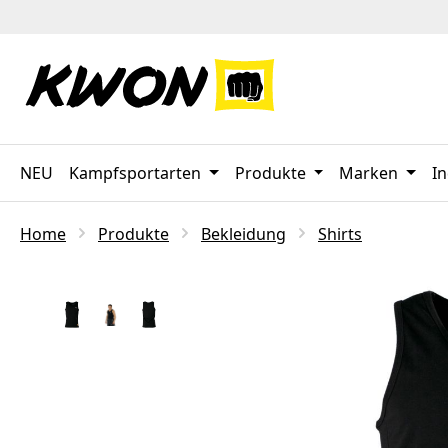
 Hauptinhalt springen
Zur Suche springen
Zur Hauptnavigation springen
NEU
Kampfsportarten
Produkte
Marken
In
Home
Produkte
Bekleidung
Shirts
Bildergalerie überspringen