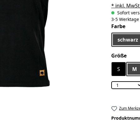
* inkl. MwSt
Sofort vers
3-5 Werktage
ausw
Farbe
schwarz
ausw
Größe
S
M
Zum Merkze
Produktnum