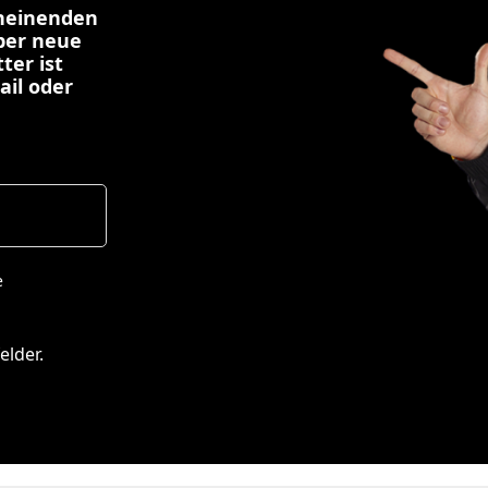
cheinenden
über neue
ter ist
ail oder
e
elder.