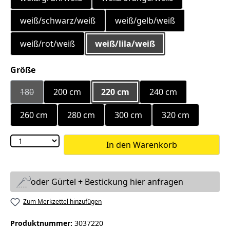
weiß/schwarz/weiß
weiß/gelb/weiß
weiß/rot/weiß
weiß/lila/weiß
auswählen
Größe
180
200 cm
220 cm
240 cm
(Diese Option ist zurzeit nicht verfügbar.)
260 cm
280 cm
300 cm
320 cm
In den Warenkorb
oder Gürtel + Bestickung hier anfragen
Zum Merkzettel hinzufügen
Produktnummer:
3037220