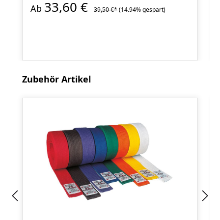
33,60 €
Ab
39,50 €*
(14.94% gespart)
Produktgalerie überspringen
Zubehör Artikel