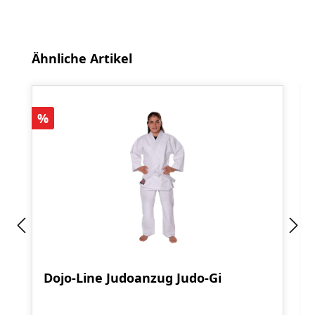
Produktgalerie überspringen
Ähnliche Artikel
Rabatt
%
Dojo-Line Judoanzug Judo-Gi