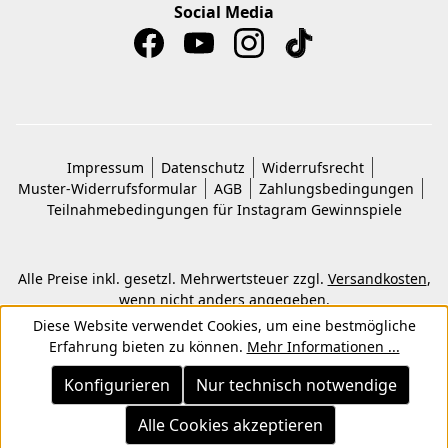
Social Media
Impressum
Datenschutz
Widerrufsrecht
Muster-Widerrufsformular
AGB
Zahlungsbedingungen
Teilnahmebedingungen für Instagram Gewinnspiele
Alle Preise inkl. gesetzl. Mehrwertsteuer zzgl.
Versandkosten
,
wenn nicht anders angegeben.
© 2026 Copyright © Kwon KG. Alle Rechte vorbehalten.
Diese Website verwendet Cookies, um eine bestmögliche
Erfahrung bieten zu können.
Mehr Informationen ...
Konfigurieren
Nur technisch notwendige
Alle Cookies akzeptieren