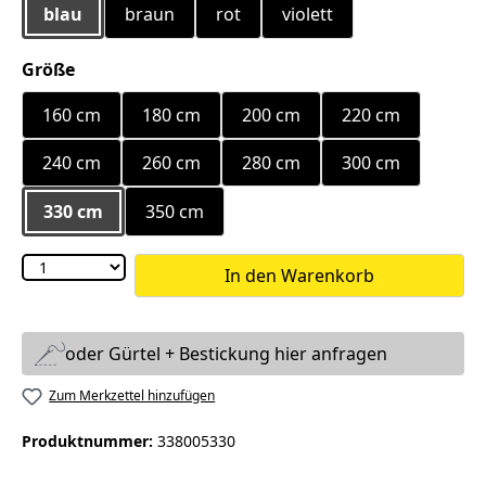
blau
braun
rot
violett
auswählen
Größe
160 cm
180 cm
200 cm
220 cm
240 cm
260 cm
280 cm
300 cm
330 cm
350 cm
In den Warenkorb
oder Gürtel + Bestickung hier anfragen
Zum Merkzettel hinzufügen
Produktnummer:
338005330