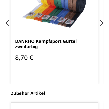
DANRHO Kampfsport Gürtel
zweifarbig
8,70 €
Produktgalerie überspringen
Zubehör Artikel