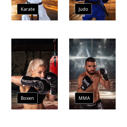
Karate
Judo
Boxen
MMA