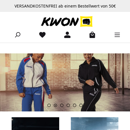
VERSANDKOSTENFREI ab einem Bestellwert von 50€
Zum Hauptinhalt springen
Slider überspringen
https://www.kwon.com/Produkte/Bekleidung/Trainingsanzuege/