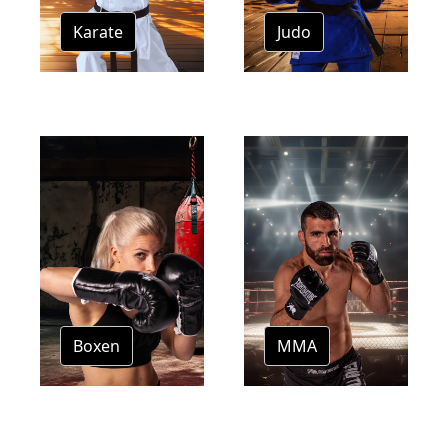
Karate
Judo
Boxen
MMA