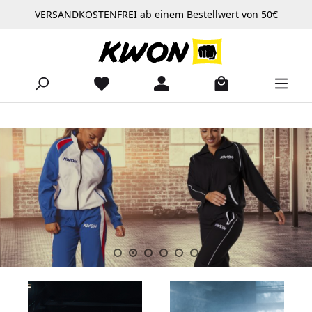
VERSANDKOSTENFREI ab einem Bestellwert von 50€
Zum Hauptinhalt springen
Slider überspringen
https://www.kwon.com/Produkte/Bekleidung/Trainingsanzuege/