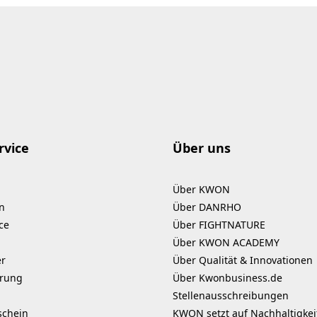
rvice
Über uns
Über KWON
n
Über DANRHO
ce
Über FIGHTNATURE
Über KWON ACADEMY
er
Über Qualität & Innovationen
erung
Über Kwonbusiness.de
Stellenausschreibungen
schein
KWON setzt auf Nachhaltigkei