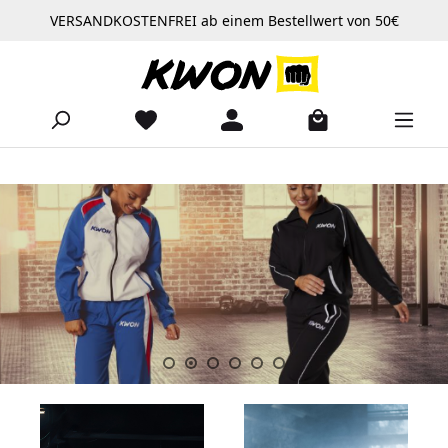
VERSANDKOSTENFREI ab einem Bestellwert von 50€
Zum Hauptinhalt springen
Slider überspringen
https://www.kwon.com/Produkte/Bekleidung/Trainingsanzuege/