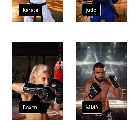
Karate
Judo
Boxen
MMA