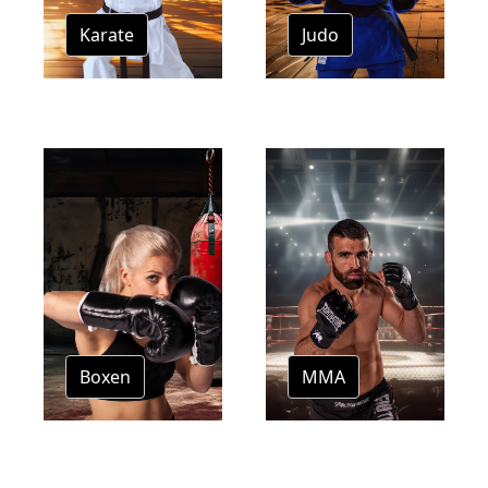
Karate
Judo
Boxen
MMA