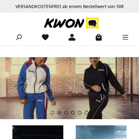
VERSANDKOSTENFREI ab einem Bestellwert von 50€
Zum Hauptinhalt springen
Slider überspringen
https://www.kwon.com/Produkte/Bekleidung/Trainingsanzuege/