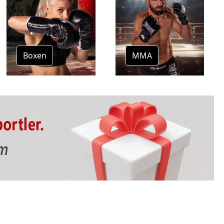
Boxen
MMA