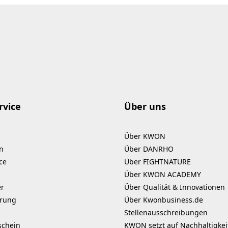
rvice
Über uns
Über KWON
n
Über DANRHO
ce
Über FIGHTNATURE
Über KWON ACADEMY
er
Über Qualität & Innovationen
erung
Über Kwonbusiness.de
Stellenausschreibungen
schein
KWON setzt auf Nachhaltigkei